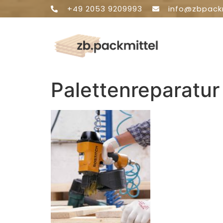
+49 2053 9209993
info@zbpack
Palettenreparatur